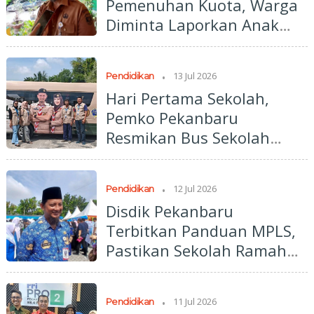
Pemenuhan Kuota, Warga
Diminta Laporkan Anak
yang Belum Sekolah
.
13 Jul 2026
Pendidikan
Hari Pertama Sekolah,
Pemko Pekanbaru
Resmikan Bus Sekolah
Gratis untuk Pelajar
.
12 Jul 2026
Pendidikan
Disdik Pekanbaru
Terbitkan Panduan MPLS,
Pastikan Sekolah Ramah
Anak dan Bebas
Perpeloncoan
.
11 Jul 2026
Pendidikan