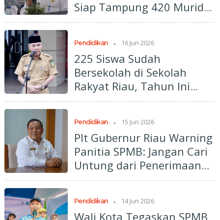
Siap Tampung 420 Murid
Angkatan Perdana
.
16 Jun 2026
Pendidikan
225 Siswa Sudah
Bersekolah di Sekolah
Rakyat Riau, Tahun Ini
Kuansing Tambah Satu
Unit Baru
.
15 Jun 2026
Pendidikan
Plt Gubernur Riau Warning
Panitia SPMB: Jangan Cari
Untung dari Penerimaan
Siswa Baru
.
14 Jun 2026
Pendidikan
Wali Kota Tegaskan SPMB