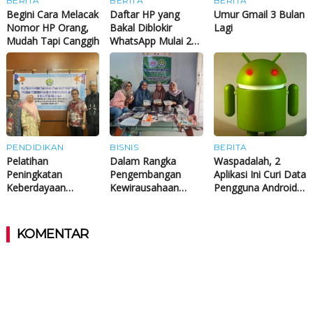
BERITA
BERITA
BERITA
Begini Cara Melacak
Daftar HP yang
Umur Gmail 3 Bulan
Nomor HP Orang,
Bakal Diblokir
Lagi
Mudah Tapi Canggih
WhatsApp Mulai 24
Oktober 2023
PENDIDIKAN
BISNIS
BERITA
Pelatihan
Dalam Rangka
Waspadalah, 2
Peningkatan
Pengembangan
Aplikasi Ini Curi Data
Keberdayaan
Kewirausahaan
Pengguna Android
Masyarakat dalam
Berbasis Marketing,
dan Kirim ke China
Program
Tim Pengabdian
Pemberdayaan
Universitas Riau
KOMENTAR
UMKM Berbasis
Bina Usaha Kuliner
Kearifan Lokal di
Alumni
Kabupaten
Bengkalis