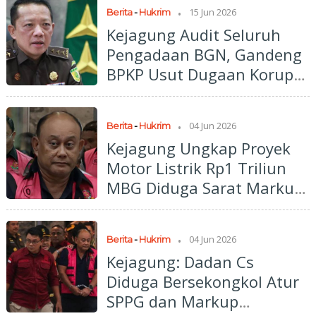
.
15 Jun 2026
Berita
-
Hukrim
Kejagung Audit Seluruh
Pengadaan BGN, Gandeng
BPKP Usut Dugaan Korupsi
MBG
.
04 Jun 2026
Berita
-
Hukrim
Kejagung Ungkap Proyek
Motor Listrik Rp1 Triliun
MBG Diduga Sarat Markup,
Vendor Tak Penuhi Syarat
.
04 Jun 2026
Berita
-
Hukrim
Kejagung: Dadan Cs
Diduga Bersekongkol Atur
SPPG dan Markup