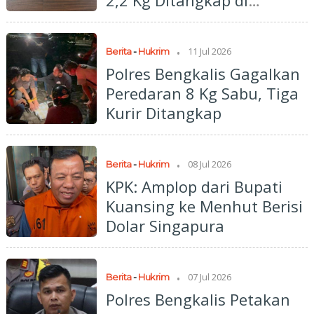
2,2 Kg Ditangkap di
Bandara SSK II Pekanbaru
.
11 Jul 2026
Berita
-
Hukrim
Polres Bengkalis Gagalkan
Peredaran 8 Kg Sabu, Tiga
Kurir Ditangkap
.
08 Jul 2026
Berita
-
Hukrim
KPK: Amplop dari Bupati
Kuansing ke Menhut Berisi
Dolar Singapura
.
07 Jul 2026
Berita
-
Hukrim
Polres Bengkalis Petakan