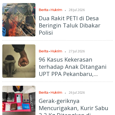
.
28 Jul 2026
Berita
-
Hukrim
Dua Rakit PETI di Desa
Beringin Taluk Dibakar
Polisi
.
27 Jul 2026
Berita
-
Hukrim
96 Kasus Kekerasan
terhadap Anak Ditangani
UPT PPA Pekanbaru,
Korban Perempuan
Mendominasi
.
26 Jul 2026
Berita
-
Hukrim
Gerak-geriknya
Mencurigakan, Kurir Sabu