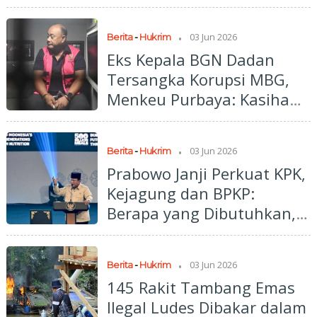
Pengadaan MBG
.
03 Jun 2026
Berita
-
Hukrim
Eks Kepala BGN Dadan
Tersangka Korupsi MBG,
Menkeu Purbaya: Kasihan
Amat
.
03 Jun 2026
Berita
-
Hukrim
Prabowo Janji Perkuat KPK,
Kejagung dan BPKP:
Berapa yang Dibutuhkan,
Saya Penuhi
.
03 Jun 2026
Berita
-
Hukrim
145 Rakit Tambang Emas
Ilegal Ludes Dibakar dalam