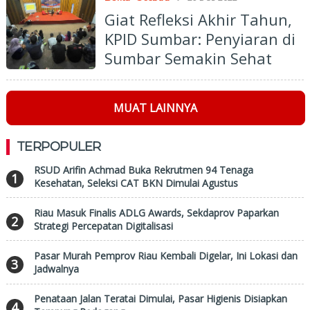
Nasional ke-77
Giat Refleksi Akhir Tahun,
KPID Sumbar: Penyiaran di
Sumbar Semakin Sehat
MUAT LAINNYA
TERPOPULER
RSUD Arifin Achmad Buka Rekrutmen 94 Tenaga
1
Kesehatan, Seleksi CAT BKN Dimulai Agustus
Riau Masuk Finalis ADLG Awards, Sekdaprov Paparkan
2
Strategi Percepatan Digitalisasi
Pasar Murah Pemprov Riau Kembali Digelar, Ini Lokasi dan
3
Jadwalnya
Penataan Jalan Teratai Dimulai, Pasar Higienis Disiapkan
4