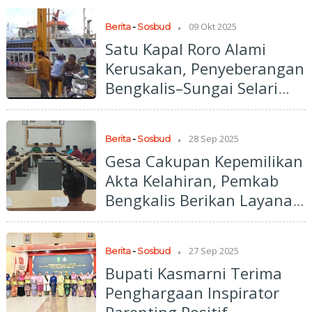
.
09 Okt 2025
Berita
-
Sosbud
Satu Kapal Roro Alami
Kerusakan, Penyeberangan
Bengkalis–Sungai Selari
Hanya Layani Dua Kapal
.
28 Sep 2025
Berita
-
Sosbud
Gesa Cakupan Kepemilikan
Akta Kelahiran, Pemkab
Bengkalis Berikan Layanan
Door To Door
.
27 Sep 2025
Berita
-
Sosbud
Bupati Kasmarni Terima
Penghargaan Inspirator