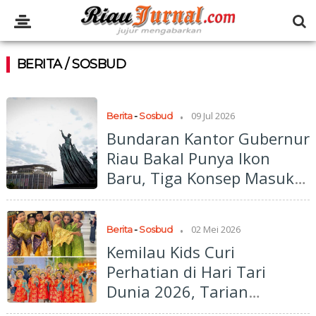
BERITA / SOSBUD
.
09 Jul 2026
Berita
-
Sosbud
Bundaran Kantor Gubernur
Riau Bakal Punya Ikon
Baru, Tiga Konsep Masuk
Kajian
.
02 Mei 2026
Berita
-
Sosbud
Kemilau Kids Curi
Perhatian di Hari Tari
Dunia 2026, Tarian
Tradisional Tuai Apresiasi