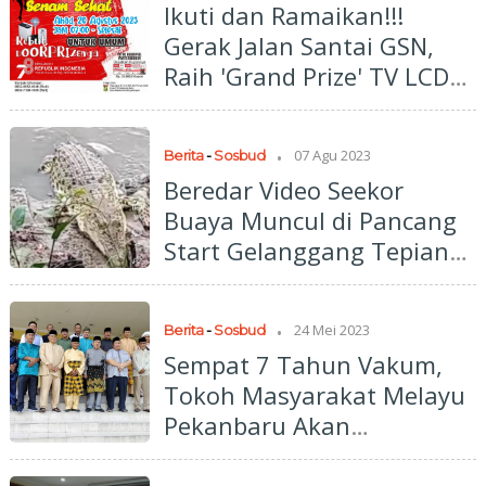
Ikuti dan Ramaikan!!!
Gerak Jalan Santai GSN,
Raih 'Grand Prize' TV LCD
32 Inch
.
07 Agu 2023
Berita
-
Sosbud
Beredar Video Seekor
Buaya Muncul di Pancang
Start Gelanggang Tepian
Lubuak Sobae Baserah
.
24 Mei 2023
Berita
-
Sosbud
Sempat 7 Tahun Vakum,
Tokoh Masyarakat Melayu
Pekanbaru Akan
Deklarasikan Pembentukan