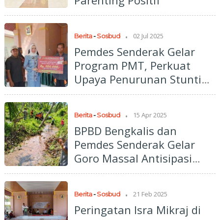
Parenting Positif
.
02 Jul 2025
Berita
-
Sosbud
Pemdes Senderak Gelar
Program PMT, Perkuat
Upaya Penurunan Stunting
di Tingkat Desa
.
15 Apr 2025
Berita
-
Sosbud
BPBD Bengkalis dan
Pemdes Senderak Gelar
Goro Massal Antisipasi
Banjir di Dusun
Pembangunan
.
21 Feb 2025
Berita
-
Sosbud
Peringatan Isra Mikraj di