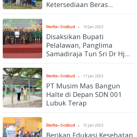
Ketersediaan Beras
Penyalai di Kuala Kampar
.
19 Jan 2023
Berita
-
Sosbud
Disaksikan Bupati
Pelalawan, Panglima
Samadiraja Tun Sri Dr Hj
Intsiawati Ayus SH MH
Lantik DPW RMB-LHMR
.
17 Jan 2023
Berita
-
Sosbud
Pelalawan
PT Musim Mas Bangun
Halte di Depan SDN 001
Lubuk Terap
.
15 Jan 2023
Berita
-
Sosbud
Berikan Edukasi Kesehatan