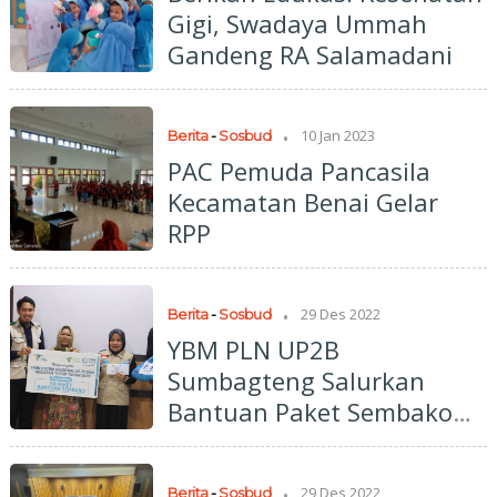
Gigi, Swadaya Ummah
Gandeng RA Salamadani
.
10 Jan 2023
Berita
-
Sosbud
PAC Pemuda Pancasila
Kecamatan Benai Gelar
RPP
.
29 Des 2022
Berita
-
Sosbud
YBM PLN UP2B
Sumbagteng Salurkan
Bantuan Paket Sembako
dan Santunan Yatim dalam
Peringatan Hari Listrik
.
29 Des 2022
Berita
-
Sosbud