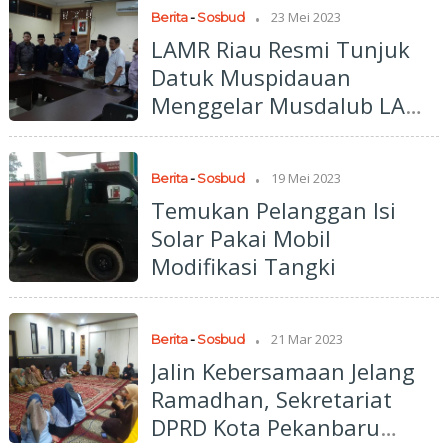
Lembaga Adat Melayu
.
23 Mei 2023
Berita
-
Sosbud
Pekanbaru
LAMR Riau Resmi Tunjuk
Datuk Muspidauan
Menggelar Musdalub LAMR
Kota Pekanbaru
.
19 Mei 2023
Berita
-
Sosbud
Temukan Pelanggan Isi
Solar Pakai Mobil
Modifikasi Tangki
.
21 Mar 2023
Berita
-
Sosbud
Jalin Kebersamaan Jelang
Ramadhan, Sekretariat
DPRD Kota Pekanbaru