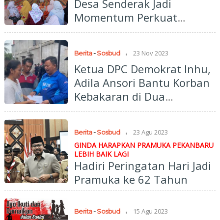
Desa Senderak Jadi
Momentum Perkuat
Kebersamaan Sambut
Ramadhan
.
23 Nov 2023
Berita
-
Sosbud
Ketua DPC Demokrat Inhu,
Adila Ansori Bantu Korban
Kebakaran di Dua
Kecamatan
.
23 Agu 2023
Berita
-
Sosbud
GINDA HARAPKAN PRAMUKA PEKANBARU
LEBIH BAIK LAGI
Hadiri Peringatan Hari Jadi
Pramuka ke 62 Tahun
.
15 Agu 2023
Berita
-
Sosbud