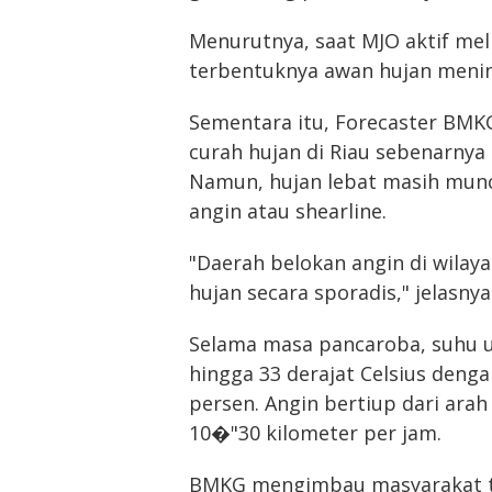
Menurutnya, saat MJO aktif meli
terbentuknya awan hujan mening
Sementara itu, Forecaster BMKG 
curah hujan di Riau sebenarnya
Namun, hujan lebat masih munc
angin atau shearline.
"Daerah belokan angin di wil
hujan secara sporadis," jelasnya
Selama masa pancaroba, suhu ud
hingga 33 derajat Celsius den
persen. Angin bertiup dari ara
10�"30 kilometer per jam.
BMKG mengimbau masyarakat te