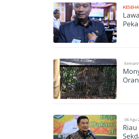
KESEHA
Lawa
Peka
kemari
Mony
Oran
06 Agu 
Riau
Sekd