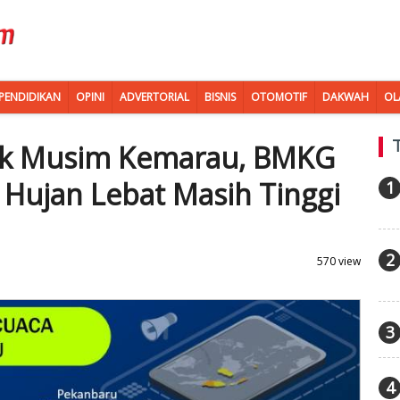
PENDIDIKAN
OPINI
ADVERTORIAL
BISNIS
OTOMOTIF
DAKWAH
OL
uk Musim Kemarau, BMKG
 Hujan Lebat Masih Tinggi
1
2
570 view
3
4