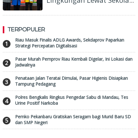
Lingkungan Lewat Sekolah
Pemilu Hijau
TERPOPULER
Riau Masuk Finalis ADLG Awards, Sekdaprov Paparkan
1
Strategi Percepatan Digitalisasi
Pasar Murah Pemprov Riau Kembali Digelar, Ini Lokasi dan
2
Jadwalnya
Penataan Jalan Teratai Dimulai, Pasar Higienis Disiapkan
3
Tampung Pedagang
Polres Bengkalis Ringkus Pengedar Sabu di Mandau, Tes
4
Urine Positif Narkoba
Pemko Pekanbaru Gratiskan Seragam bagi Murid Baru SD
5
dan SMP Negeri